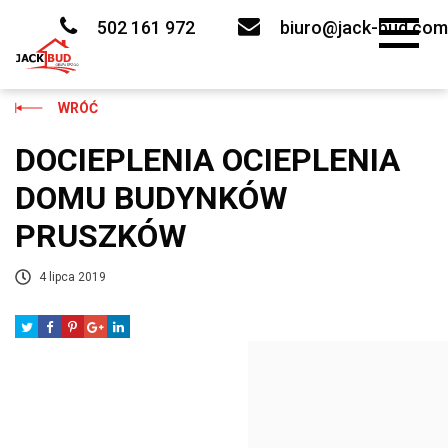
Skip
to
502 161 972
biuro@jack-bud.com
content
WRÓĆ
DOCIEPLENIA OCIEPLENIA
DOMU BUDYNKÓW
PRUSZKÓW
4 lipca 2019