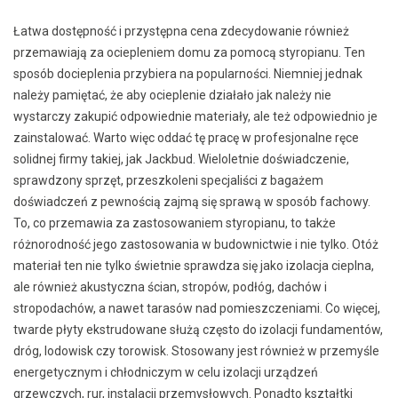
Łatwa dostępność i przystępna cena zdecydowanie również
przemawiają za ociepleniem domu za pomocą styropianu. Ten
sposób docieplenia przybiera na popularności. Niemniej jednak
należy pamiętać, że aby ocieplenie działało jak należy nie
wystarczy zakupić odpowiednie materiały, ale też odpowiednio je
zainstalować. Warto więc oddać tę pracę w profesjonalne ręce
solidnej firmy takiej, jak Jackbud. Wieloletnie doświadczenie,
sprawdzony sprzęt, przeszkoleni specjaliści z bagażem
doświadczeń z pewnością zajmą się sprawą w sposób fachowy.
To, co przemawia za zastosowaniem styropianu, to także
różnorodność jego zastosowania w budownictwie i nie tylko. Otóż
materiał ten nie tylko świetnie sprawdza się jako izolacja cieplna,
ale również akustyczna ścian, stropów, podłóg, dachów i
stropodachów, a nawet tarasów nad pomieszczeniami. Co więcej,
twarde płyty ekstrudowane służą często do izolacji fundamentów,
dróg, lodowisk czy torowisk. Stosowany jest również w przemyśle
energetycznym i chłodniczym w celu izolacji urządzeń
grzewczych, rur, instalacji przemysłowych. Ponadto kształtki