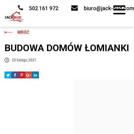
Skip
to
502 161 972
biuro@jack-bud.com
content
WRÓĆ
BUDOWA DOMÓW ŁOMIANKI
23 lutego 2021