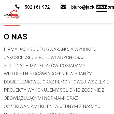
Skip
to
502 161 972
biuro@jack-bud.com
content
O NAS
FIRMA JACKBUD TO GWARANCJA WYSOKIEJ
JAKOŚCI USŁUG BUDOWLANYCH ORAZ
SOLIDNYCH MATERIAŁÓW. POSIADAMY
WIELOLETNIE DOŚWIADCZENIE W BRANŻY
DOCIEPLENIOWEJ ORAZ REMONTOWEJ. WSZELKIE
PROJEKTY WYKONUJEMY SOLIDNIE, ZGODNIE Z
OBOWIĄZUJĄCYMI NORMAMI ORAZ
OCZEKIWANIAMI KLIENTA. JEDNYM Z NASZYCH