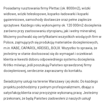
Posiadamy rusztowania firmy Plettac (ok. 8000m2), wózki
widłowe, wózki teleskopowe, koparko-ładowarki i koparki
gąsiennicowe, samochody dostawcze oraz pełne zaplecze
sprzętowe. Każdego roku wykonujemy ok. 120 000m2 docieplenia
zarówno przy zastosowaniu styropianu, jak i wełny mineralnej.
Możemy pochwalić się certyfikatami wszystkich wiodących firm w
Polsce, zajmujących się produkcją materiałów dociepleniowych,
m.in. KABE, CAPAROL, KREISEL, BOLIX. Wszystko to sprawia, że
jesteśmy w stanie dostosować się do wymagań i oczekiwań
klienta w kwestii doboru odpowiedniego systemu docieplenia.
Krótko mówiąc, jeśli poszukują Państwo sprawdzonej firmy
dociepleniowej, serdecznie zapraszamy do kontaktu.
Świadczymy usługi na terenie Warszawy i jej okolic. Do każdego
projektu podchodzimy z pełnym profesjonalizmem, dbając o
satysfakcję klienta oraz precyzyjnie wykonaną pracę. Jesteśmy
przekonani, że będą Państwo zadowoleni z naszych usług!