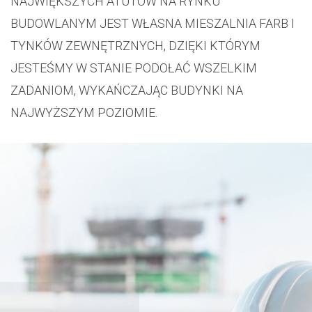
NAJWIĘKSZYCH ATUTÓW NA RYNKU
BUDOWLANYM JEST WŁASNA MIESZALNIA FARB I
TYNKÓW ZEWNĘTRZNYCH, DZIĘKI KTÓRYM
JESTEŚMY W STANIE PODOŁAĆ WSZELKIM
ZADANIOM, WYKAŃCZAJĄC BUDYNKI NA
NAJWYŻSZYM POZIOMIE.