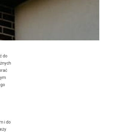
ć do
óżnych
brać
nym
ego
m i do
leży