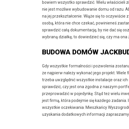
bowiem wszystko sprawdzić. Wielu właścicieli zie
nie jest możliwe wybudowanie domu od razu. Aby
na jej przekształcenie. Wiąże się to oczywiście
osobą, która nie chce czekać, powinieneś zastan
sprawdzić całą dokumentację, by nie dać się o
wybraną działkę, to dowiedzieć się, czy ma ona
BUDOWA DOMÓW JACKBU
Gdy wszystkie formalności i pozwolenia zostan
że najpierw należy wykonać jego projekt. Wiele
trzeba uwzględnić wszystkie instalacje oraz ich
sprawdzić, czy jest ona zgodna z naszym portf
przeprowadzić w pojedynkę. Stąd też wielu inwe
jest firmą, która podejmie się każdego zadania.
wszystkie oczekiwania. Mieszkańcy Wyszogrodu,
uzyskania dodatkowych informacji zapraszamy do