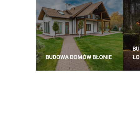
B
BUDOWA DOMÓW BŁONIE
ŁO