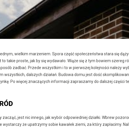
 jednym, wielkim marzeniem. Spora część społeczeństwa stara się dąży
st to takie proste, jak by się wydawało. Wiąże się z tym bowiem szereg r
 sposób zadbać. Przede wszystkim i to w pierwszej kolejności należy wy
iem wszystkich, dalszych działań. Budowa domu jest dość skomplikowa
dynkę. Po więcej znaczących informacji zapraszamy do dalszej części t
RÓD
y zacząć, jest nic innego, jak wybór odpowiedniej działki. Wbrew pozoro
ie wystarczy że upatrzymy sobie kawałek ziemi, za który zapłacimy. Na