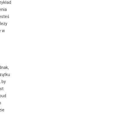
rzykład
enia
esteś
leży
e w
dnak,
czątku
, by
st
kbud
o
zie