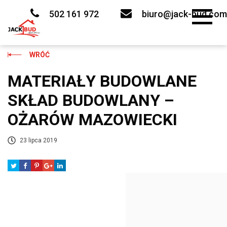
Skip
to
502 161 972
biuro@jack-bud.com
content
WRÓĆ
MATERIAŁY BUDOWLANE
SKŁAD BUDOWLANY –
OŻARÓW MAZOWIECKI
23 lipca 2019