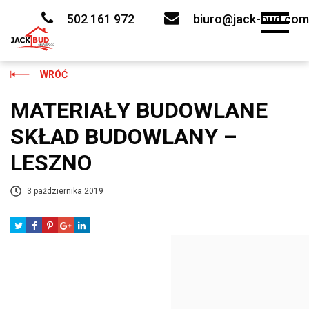
Skip
to
502 161 972
biuro@jack-bud.com
content
WRÓĆ
MATERIAŁY BUDOWLANE
SKŁAD BUDOWLANY –
LESZNO
3 października 2019