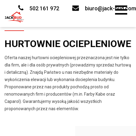
Skip
to
502 161 972
biuro@jack-bud.com
content
HURTOWNIE OCIEPLENIOWE
Oferta naszej hurtowni ociepleniowej przeznaczona jest nie tylko
dla firm, ale i dla osób prywatnych (prowadzimy sprzedaż hurtową
i detaliczną). Znajdą Państwo u nas niezbędne materiały do
wykończenia elewacji lub wykonania docieplenia budynku.
Proponowane przez nas produkty pochodzą prosto od
renomowanych firm i producentów (m.in. Farby Kabe oraz
Caparol). Gwarantujemy wysoką jakość wszystkich
proponowanych przez nas elementów.