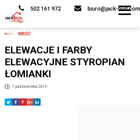
Skip
to
502 161 972
biuro@jack-bud.com
content
WRÓĆ
ELEWACJE I FARBY
ELEWACYJNE STYROPIAN
ŁOMIANKI
7 października 2019