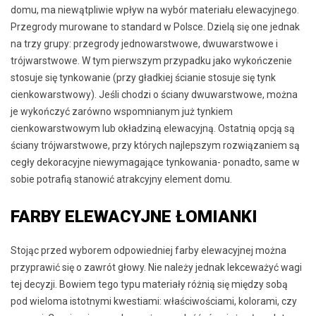
domu, ma niewątpliwie wpływ na wybór materiału elewacyjnego.
Przegrody murowane to standard w Polsce. Dzielą się one jednak
na trzy grupy: przegrody jednowarstwowe, dwuwarstwowe i
trójwarstwowe. W tym pierwszym przypadku jako wykończenie
stosuje się tynkowanie (przy gładkiej ścianie stosuje się tynk
cienkowarstwowy). Jeśli chodzi o ściany dwuwarstwowe, można
je wykończyć zarówno wspomnianym już tynkiem
cienkowarstwowym lub okładziną elewacyjną. Ostatnią opcją są
ściany trójwarstwowe, przy których najlepszym rozwiązaniem są
cegły dekoracyjne niewymagające tynkowania- ponadto, same w
sobie potrafią stanowić atrakcyjny element domu.
FARBY ELEWACYJNE ŁOMIANKI
Stojąc przed wyborem odpowiedniej farby elewacyjnej można
przyprawić się o zawrót głowy. Nie należy jednak lekceważyć wagi
tej decyzji. Bowiem tego typu materiały różnią się między sobą
pod wieloma istotnymi kwestiami: właściwościami, kolorami, czy