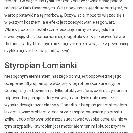
cenami. Co więcej, na rynku można znaleźć również całą paletę
rodzajów farb fasadowych. Wciąż powinno się jednak pamiętać, że
warto postawić na tę markową. Oczywiście może to wiązać się z
większym kosztem, ale efekt jest zdecydowanie tego wart.
Wbrew pozorom ostatecznie oszczędzamy ze względu na
inwestycję, która opłaci nam się długofalowo- w przeciwieństwie
do taniej farby, która być może będzie efektowna, ale z pewnością
szybko będzie trzeba ją odświeżyć.
Styropian Łomianki
Niezbędnym elementem naszego domu jest odpowiednie jego
ocieplenie. Styropian sprawdzi się w tej roli bezkonkurencyjnie.
Cechuje się on bowiem nie tylko efektywnością, czyli utrzymaniem
odpowiedniej temperatury wewnątrz budynku, ale również
wysoką dźwiękoszczelnością. Ponadto, styropian jest materiałem
lekkim, a więc problem z jego przetransportowaniem po prostu
znika. Jego efektywność może sugerować wysoką cenę, ale nie w
tym przypadku- styropian jest materiałem tanim i skutecznym w