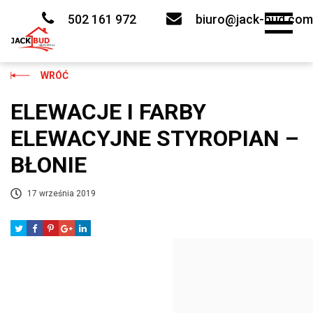
Skip
to
502 161 972
biuro@jack-bud.com
content
WRÓĆ
ELEWACJE I FARBY
ELEWACYJNE STYROPIAN –
BŁONIE
17 września 2019