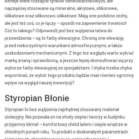
Istnieje wiele rodzajów tynków cienkowarstwowych, ale
najczęściej stosowane są mineralne, akrylowe, silikonowe,
silikatowe oraz silikonowo-silikatowe. Mają one podobne cechy,
ale jest też coś, co je łączy – sposób na zapewnienie trwałości!
Cóż to takiego? Odpowiedź jest bez wątpienia łatwa do
przewidzenia – są to farby elewacyjne. Chronią one elewację
przed niekorzystnymi warunkami atmosferycznymi, a także
uszkodzeniami mechanicznymi. Z tego też względu warto wybrać
markę znaną i sprawdzoną, a jeszcze lepiej skonsultować się przy
wyborze farby elewacyjnej ze specjalistami. I chyba trzeba chyba
wspominać, że wybór tego produktu będzie miał również ogromny
wpływ na wygląd naszej inwestycji?
Styropian Błonie
Styropian to bez wątpienia najchętniej stosowany materiał
izolacyjny. Nie pozwala on na straty ciepła i tworzy w budynku
przyjemny klimat – komfortowy chłód latem i ciepłe wnętrze w
chłodnych porach roku. To produkt o doskonałych parametrach