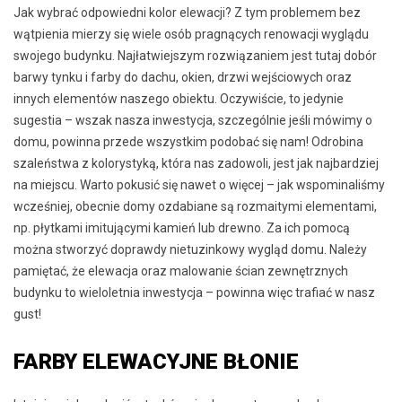
Jak wybrać odpowiedni kolor elewacji? Z tym problemem bez
wątpienia mierzy się wiele osób pragnących renowacji wyglądu
swojego budynku. Najłatwiejszym rozwiązaniem jest tutaj dobór
barwy tynku i farby do dachu, okien, drzwi wejściowych oraz
innych elementów naszego obiektu. Oczywiście, to jedynie
sugestia – wszak nasza inwestycja, szczególnie jeśli mówimy o
domu, powinna przede wszystkim podobać się nam! Odrobina
szaleństwa z kolorystyką, która nas zadowoli, jest jak najbardziej
na miejscu. Warto pokusić się nawet o więcej – jak wspominaliśmy
wcześniej, obecnie domy ozdabiane są rozmaitymi elementami,
np. płytkami imitującymi kamień lub drewno. Za ich pomocą
można stworzyć doprawdy nietuzinkowy wygląd domu. Należy
pamiętać, że elewacja oraz malowanie ścian zewnętrznych
budynku to wieloletnia inwestycja – powinna więc trafiać w nasz
gust!
FARBY ELEWACYJNE BŁONIE