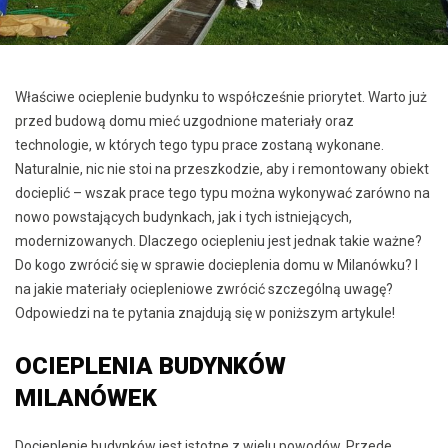
Właściwe ocieplenie budynku to współcześnie priorytet. Warto już
przed budową domu mieć uzgodnione materiały oraz
technologie, w których tego typu prace zostaną wykonane.
Naturalnie, nic nie stoi na przeszkodzie, aby i remontowany obiekt
docieplić – wszak prace tego typu można wykonywać zarówno na
nowo powstających budynkach, jak i tych istniejących,
modernizowanych. Dlaczego ociepleniu jest jednak takie ważne?
Do kogo zwrócić się w sprawie docieplenia domu w Milanówku? I
na jakie materiały ociepleniowe zwrócić szczególną uwagę?
Odpowiedzi na te pytania znajdują się w poniższym artykule!
OCIEPLENIA BUDYNKÓW
MILANÓWEK
Docieplenie budynków jest istotne z wielu powodów. Przede