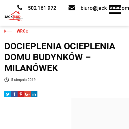
Skip
to
502 161 972
biuro@jack-bud.com
content
WRÓĆ
DOCIEPLENIA OCIEPLENIA
DOMU BUDYNKÓW –
MILANÓWEK
5 sierpnia 2019