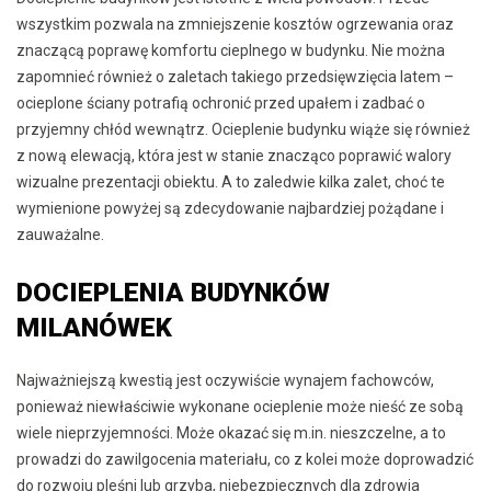
wszystkim pozwala na zmniejszenie kosztów ogrzewania oraz
znaczącą poprawę komfortu cieplnego w budynku. Nie można
zapomnieć również o zaletach takiego przedsięwzięcia latem –
ocieplone ściany potrafią ochronić przed upałem i zadbać o
przyjemny chłód wewnątrz. Ocieplenie budynku wiąże się również
z nową elewacją, która jest w stanie znacząco poprawić walory
wizualne prezentacji obiektu. A to zaledwie kilka zalet, choć te
wymienione powyżej są zdecydowanie najbardziej pożądane i
zauważalne.
DOCIEPLENIA BUDYNKÓW
MILANÓWEK
Najważniejszą kwestią jest oczywiście wynajem fachowców,
ponieważ niewłaściwie wykonane ocieplenie może nieść ze sobą
wiele nieprzyjemności. Może okazać się m.in. nieszczelne, a to
prowadzi do zawilgocenia materiału, co z kolei może doprowadzić
do rozwoju pleśni lub grzyba, niebezpiecznych dla zdrowia