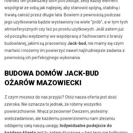
również ten prawdziwy dom potrzebuje, żeby każdy element
współgrał ze sobą jak najlepiej, aby stanowić spójną, stabilną i
trwałą całość przez długie lata. Bowiem z pewnością podczas
jego użytkowania będzie wystawiony na wiele “prób”, a w tym tych
atmosferycznych czy też po prostu użytkowych. Jeśli zatem już
od początku wejdziemy we współpracę z fachowcami z branży
budowlanej, jakimi są pracownicy
Jack-bud
, nie mamy się czym
martwić i możemy im powierzyć nawet najtrudniejsze zadania z
pewnością ich perfekcyjnego wykonania.
BUDOWA DOMÓW JACK-BUD
OŻARÓW MAZOWIECKI
Z czym możesz do nas przyjść? Otóż nasza oferta jest dość
szeroka. Nie oznacza to jednak, że robimy wszystko
powierzchownie. Wręcz przeciwnie! Owszem, jesteśmy
wielozadaniowi, ale każdemu powierzonemu nam zleceniu
oddajemy całą naszą uwagę.
Indywidualne podejście do
każdego klienta
jest tu zatem kluczowe – bez tego nie bylibyśmy