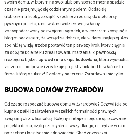
swoim domu, w którym na swój ulubiony sposób można spędzić
czas nie przejmując się codziennym pędem. Oddać się
ulubionemu hobby, zasiąść wspólnie z rodziną do stołu przy
pysznym posiłku, rano wstać i widzieć swój własny
zagospodarowany po swojemu ogródek, a wieczorem zasypiać z
błogim poczuciem, że wszędzie dobrze, ale w domu najlepiej. Aby
spełnić tę wizję, trzeba postawić ten pierwszy krok, który ciągnie
za sobą te kolejne ku zrealizowaniu marzenia. Z pewnością
niezbędna będzie
sprawdzona ekipa budowlana
, która wysłucha,
zrozumie, podpowie i zrealizuje projekt. Jack-bud to właśnie ta
firma, której szukasz! Działamy na terenie Żyrardowa i nie tylko.
BUDOWA DOMÓW ŻYRARDÓW
Od czego rozpocząć budowę domu w Żyrardowie? Oczywiście od
kupna działki i załatwienia wszelkich formalności prawnych
związanych z własnością. Kolejnym etapem będzie opracowanie
projektu domu, czyli przemyślenie wszystkiego, co będzie w nim
potrzebne i logistycznie odpowiednie. Choć zazwyczaj