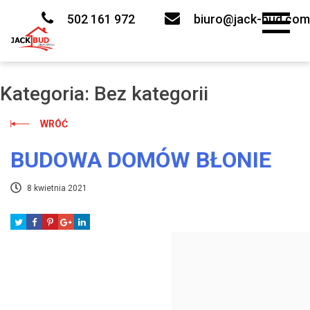
Skip
to
502 161 972
biuro@jack-bud.com
content
Kategoria:
Bez kategorii
WRÓĆ
BUDOWA DOMÓW BŁONIE
8 kwietnia 2021