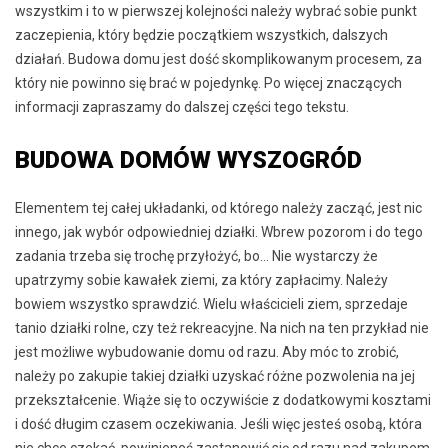
wszystkim i to w pierwszej kolejności należy wybrać sobie punkt
zaczepienia, który będzie początkiem wszystkich, dalszych
działań. Budowa domu jest dość skomplikowanym procesem, za
który nie powinno się brać w pojedynkę. Po więcej znaczących
informacji zapraszamy do dalszej części tego tekstu.
BUDOWA DOMÓW WYSZOGRÓD
Elementem tej całej układanki, od którego należy zacząć, jest nic
innego, jak wybór odpowiedniej działki. Wbrew pozorom i do tego
zadania trzeba się trochę przyłożyć, bo… Nie wystarczy że
upatrzymy sobie kawałek ziemi, za który zapłacimy. Należy
bowiem wszystko sprawdzić. Wielu właścicieli ziem, sprzedaje
tanio działki rolne, czy też rekreacyjne. Na nich na ten przykład nie
jest możliwe wybudowanie domu od razu. Aby móc to zrobić,
należy po zakupie takiej działki uzyskać różne pozwolenia na jej
przekształcenie. Wiąże się to oczywiście z dodatkowymi kosztami
i dość długim czasem oczekiwania. Jeśli więc jesteś osobą, która
nie chce czekać, powinieneś zastanowić się od razu nad zakupem