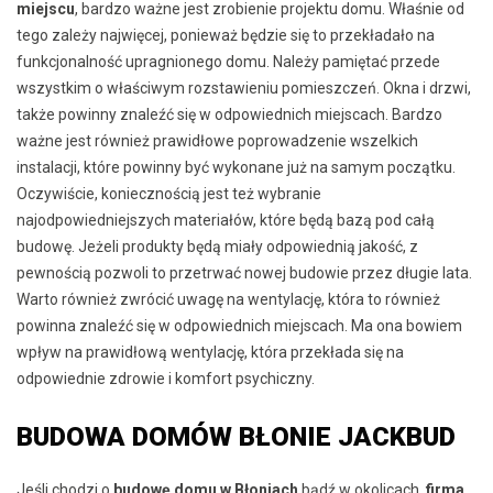
miejscu
, bardzo ważne jest zrobienie projektu domu. Właśnie od
tego zależy najwięcej, ponieważ będzie się to przekładało na
funkcjonalność upragnionego domu. Należy pamiętać przede
wszystkim o właściwym rozstawieniu pomieszczeń. Okna i drzwi,
także powinny znaleźć się w odpowiednich miejscach. Bardzo
ważne jest również prawidłowe poprowadzenie wszelkich
instalacji, które powinny być wykonane już na samym początku.
Oczywiście, koniecznością jest też wybranie
najodpowiedniejszych materiałów, które będą bazą pod całą
budowę. Jeżeli produkty będą miały odpowiednią jakość, z
pewnością pozwoli to przetrwać nowej budowie przez długie lata.
Warto również zwrócić uwagę na wentylację, która to również
powinna znaleźć się w odpowiednich miejscach. Ma ona bowiem
wpływ na prawidłową wentylację, która przekłada się na
odpowiednie zdrowie i komfort psychiczny.
BUDOWA DOMÓW BŁONIE JACKBUD
Jeśli chodzi o
budowę domu w Błoniach
bądź w okolicach,
firma