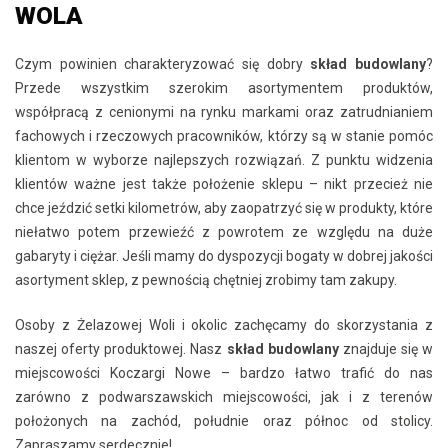
WOLA
Czym powinien charakteryzować się dobry
skład budowlany
?
Przede wszystkim szerokim asortymentem produktów,
współpracą z cenionymi na rynku markami oraz zatrudnianiem
fachowych i rzeczowych pracowników, którzy są w stanie pomóc
klientom w wyborze najlepszych rozwiązań. Z punktu widzenia
klientów ważne jest także położenie sklepu – nikt przecież nie
chce jeździć setki kilometrów, aby zaopatrzyć się w produkty, które
niełatwo potem przewieźć z powrotem ze względu na duże
gabaryty i ciężar. Jeśli mamy do dyspozycji bogaty w dobrej jakości
asortyment sklep, z pewnością chętniej zrobimy tam zakupy.
Osoby z Żelazowej Woli i okolic zachęcamy do skorzystania z
naszej oferty produktowej. Nasz
skład budowlany
znajduje się w
miejscowości Koczargi Nowe – bardzo łatwo trafić do nas
zarówno z podwarszawskich miejscowości, jak i z terenów
położonych na zachód, południe oraz północ od stolicy.
Zapraszamy serdecznie!