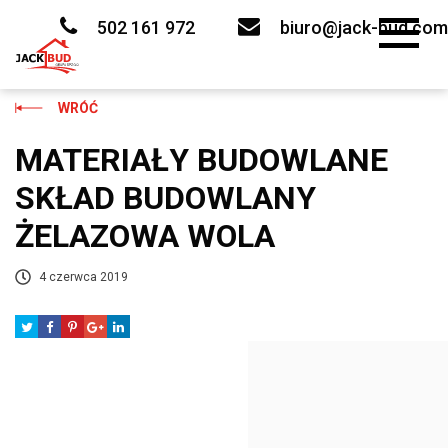
Skip
to
502 161 972
biuro@jack-bud.com
content
WRÓĆ
MATERIAŁY BUDOWLANE
SKŁAD BUDOWLANY
ŻELAZOWA WOLA
4 czerwca 2019