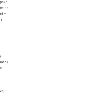
epsko
ące do
mi –
 i
m
własną
ce
zej