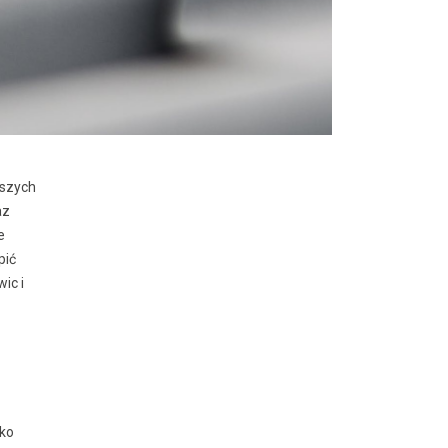
jszych
az
e
pić
ic i
lko