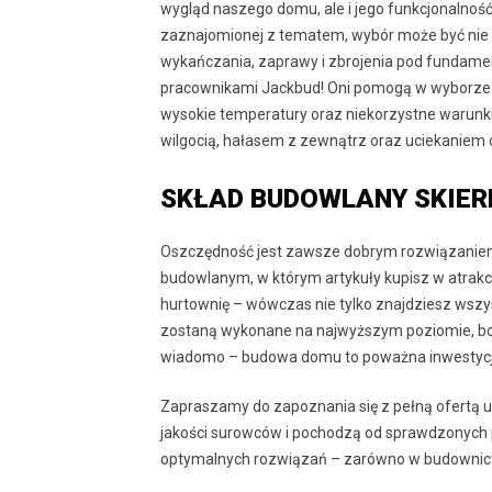
wygląd naszego domu, ale i jego funkcjonalność
zaznajomionej z tematem, wybór może być nie tyl
wykańczania, zaprawy i zbrojenia pod fundament
pracownikami Jackbud! Oni pomogą w wyborze ma
wysokie temperatury oraz niekorzystne warun
wilgocią, hałasem z zewnątrz oraz uciekaniem c
SKŁAD BUDOWLANY SKIER
Oszczędność jest zawsze dobrym rozwiązaniem,
budowlanym, w którym artykuły kupisz w atrakcy
hurtownię – wówczas nie tylko znajdziesz wszyst
zostaną wykonane na najwyższym poziomie, bo p
wiadomo – budowa domu to poważna inwestycj
Zapraszamy do zapoznania się z pełną ofertą u
jakości surowców i pochodzą od sprawdzonych
optymalnych rozwiązań – zarówno w budownictw