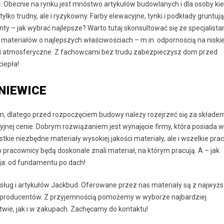
. Obecnie na rynku jest mnóstwo artykułów budowlanych i dla osoby ki
ko trudny, ale i ryzykowny. Farby elewacyjne, tynki i podkłady gruntuj
y – jak wybrać najlepsze? Warto tutaj skonsultować się ze specjalista
teriałów o najlepszych właściwościach – m.in. odpornością na niskie
ki atmosferyczne. Z fachowcami bez trudu zabezpieczysz dom przed
iepła!
NIEWICE
 dlatego przed rozpoczęciem budowy należy rozejrzeć się za składe
jnej cenie. Dobrym rozwiązaniem jest wynajęcie firmy, która posiada 
kie niezbędne materiały wysokiej jakości materiały, ale i wszelkie pra
racownicy będą doskonale znali materiał, na którym pracują. A – jak
a: od fundamentu po dach!
sług i artykułów Jackbud. Oferowane przez nas materiały są z najwyżs
 producentów. Z przyjemnością pomożemy w wyborze najbardziej
ie, jak i w zakupach. Zachęcamy do kontaktu!