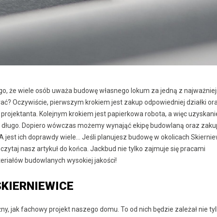
o, że wiele osób uważa budowę własnego lokum za jedną z najważnie
brać? Oczywiście, pierwszym krokiem jest zakup odpowiedniej działki or
 projektanta. Kolejnym krokiem jest papierkowa robota, a więc uzyskani
ość długo. Dopiero wówczas możemy wynająć ekipę budowlaną oraz zaku
 jest ich doprawdy wiele… Jeśli planujesz budowę w okolicach Skierniew
zytaj nasz artykuł do końca. Jackbud nie tylko zajmuje się pracami
teriałów budowlanych wysokiej jakości!
KIERNIEWICE
, jak fachowy projekt naszego domu. To od nich będzie zależał nie ty