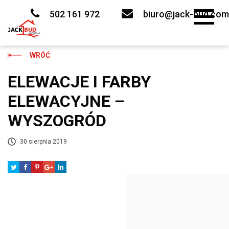
Skip
to
502 161 972
biuro@jack-bud.com
content
WRÓĆ
ELEWACJE I FARBY
ELEWACYJNE –
WYSZOGRÓD
30 sierpnia 2019