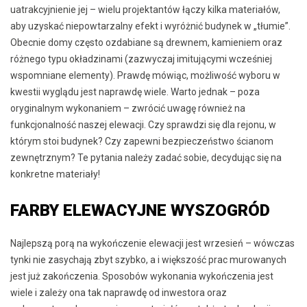
uatrakcyjnienie jej – wielu projektantów łączy kilka materiałów,
aby uzyskać niepowtarzalny efekt i wyróżnić budynek w „tłumie”.
Obecnie domy często ozdabiane są drewnem, kamieniem oraz
różnego typu okładzinami (zazwyczaj imitującymi wcześniej
wspomniane elementy). Prawdę mówiąc, możliwość wyboru w
kwestii wyglądu jest naprawdę wiele. Warto jednak – poza
oryginalnym wykonaniem – zwrócić uwagę również na
funkcjonalność naszej elewacji. Czy sprawdzi się dla rejonu, w
którym stoi budynek? Czy zapewni bezpieczeństwo ścianom
zewnętrznym? Te pytania należy zadać sobie, decydując się na
konkretne materiały!
FARBY ELEWACYJNE WYSZOGRÓD
Najlepszą porą na wykończenie elewacji jest wrzesień – wówczas
tynki nie zasychają zbyt szybko, a i większość prac murowanych
jest już zakończenia. Sposobów wykonania wykończenia jest
wiele i zależy ona tak naprawdę od inwestora oraz