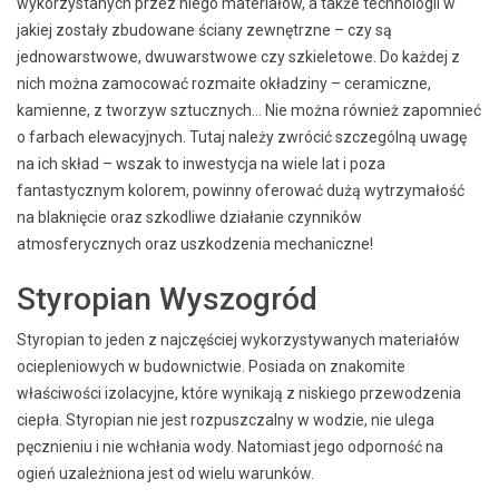
wykorzystanych przez niego materiałów, a także technologii w
jakiej zostały zbudowane ściany zewnętrzne – czy są
jednowarstwowe, dwuwarstwowe czy szkieletowe. Do każdej z
nich można zamocować rozmaite okładziny – ceramiczne,
kamienne, z tworzyw sztucznych… Nie można również zapomnieć
o farbach elewacyjnych. Tutaj należy zwrócić szczególną uwagę
na ich skład – wszak to inwestycja na wiele lat i poza
fantastycznym kolorem, powinny oferować dużą wytrzymałość
na blaknięcie oraz szkodliwe działanie czynników
atmosferycznych oraz uszkodzenia mechaniczne!
Styropian Wyszogród
Styropian to jeden z najczęściej wykorzystywanych materiałów
ociepleniowych w budownictwie. Posiada on znakomite
właściwości izolacyjne, które wynikają z niskiego przewodzenia
ciepła. Styropian nie jest rozpuszczalny w wodzie, nie ulega
pęcznieniu i nie wchłania wody. Natomiast jego odporność na
ogień uzależniona jest od wielu warunków.