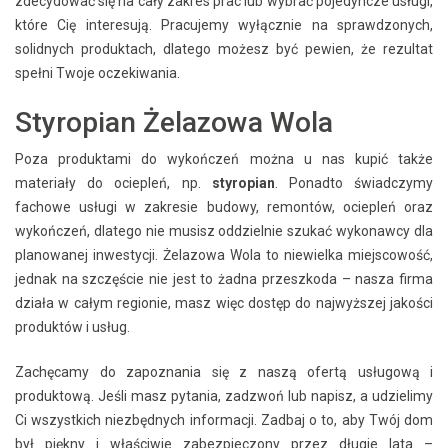
zdecydować się na cały zakres prac lub wybrać pojedyncze usługi,
które Cię interesują. Pracujemy wyłącznie na sprawdzonych,
solidnych produktach, dlatego możesz być pewien, że rezultat
spełni Twoje oczekiwania.
Styropian Żelazowa Wola
Poza produktami do wykończeń można u nas kupić także
materiały do ociepleń, np.
styropian
. Ponadto świadczymy
fachowe usługi w zakresie budowy, remontów, ociepleń oraz
wykończeń, dlatego nie musisz oddzielnie szukać wykonawcy dla
planowanej inwestycji. Żelazowa Wola to niewielka miejscowość,
jednak na szczęście nie jest to żadna przeszkoda – nasza firma
działa w całym regionie, masz więc dostęp do najwyższej jakości
produktów i usług.
Zachęcamy do zapoznania się z naszą ofertą usługową i
produktową. Jeśli masz pytania, zadzwoń lub napisz, a udzielimy
Ci wszystkich niezbędnych informacji. Zadbaj o to, aby Twój dom
był piękny i właściwie zabezpieczony przez długie lata –