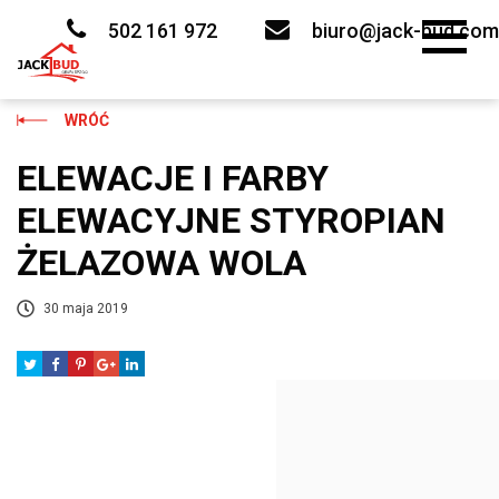
Skip
to
502 161 972
biuro@jack-bud.com
content
WRÓĆ
ELEWACJE I FARBY
ELEWACYJNE STYROPIAN
ŻELAZOWA WOLA
30 maja 2019