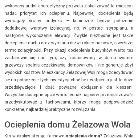
wykonany audyt energetyczny pozwala zlokalizować te miejsca i
nadać priorytet ich ociepleniu. Najpewniej docieplenia będą
wymagały ściany budynku – konieczne będzie położenie
dodatkowej warstwy izolacyjnej, np. w postaci styropianu, a
następnie wykończenie elewacji. Zwykle niezbędne jest także
docieplenie dachu oraz wymiana drzwi i okien na nowe, o wyższej
termoizolacyjności. Przy okazji docieplenia budynków warto też
zastanowić się nad tym, czy zastosowany w domu system
grzewczy spełnia oczekiwania domowników i nie generuje zbyt
wysokich kosztów. Mieszkańcy Żelazowej Woli mogą zdecydować
się na połączenie tych inwestycji, choć bez wątpienia jest to duże
przedsięwzięcie i dość poważne obciążenie dla kieszeni.
Wszystkie dostępne opcje warto jednak najpierw przeanalizować i
przedyskutować z fachowcami, którzy mogą podpowiedzieć
konkretne, najbardziej praktyczne rozwiązania.
Ocieplenia domu Żelazowa Wola
Kto w okolicy oferuje fachowe
ocieplenia domu
? Żelazowa Wola