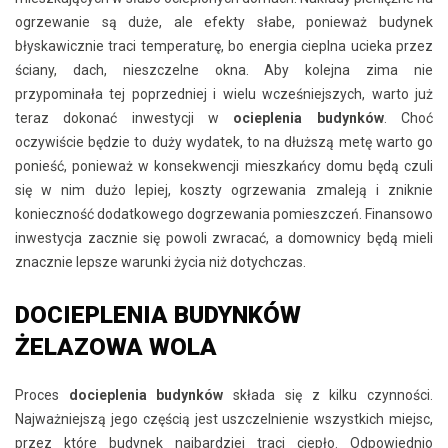
ogrzewanie są duże, ale efekty słabe, ponieważ budynek
błyskawicznie traci temperaturę, bo energia cieplna ucieka przez
ściany, dach, nieszczelne okna. Aby kolejna zima nie
przypominała tej poprzedniej i wielu wcześniejszych, warto już
teraz dokonać inwestycji w
ocieplenia budynków
. Choć
oczywiście będzie to duży wydatek, to na dłuższą metę warto go
ponieść, ponieważ w konsekwencji mieszkańcy domu będą czuli
się w nim dużo lepiej, koszty ogrzewania zmaleją i zniknie
konieczność dodatkowego dogrzewania pomieszczeń. Finansowo
inwestycja zacznie się powoli zwracać, a domownicy będą mieli
znacznie lepsze warunki życia niż dotychczas.
DOCIEPLENIA BUDYNKÓW
ŻELAZOWA WOLA
Proces
docieplenia budynków
składa się z kilku czynności.
Najważniejszą jego częścią jest uszczelnienie wszystkich miejsc,
przez które budynek najbardziej traci ciepło. Odpowiednio