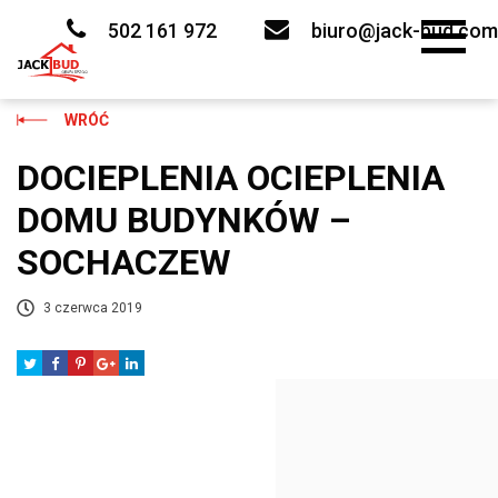
Skip
to
502 161 972
biuro@jack-bud.com
content
WRÓĆ
DOCIEPLENIA OCIEPLENIA
DOMU BUDYNKÓW –
SOCHACZEW
3 czerwca 2019