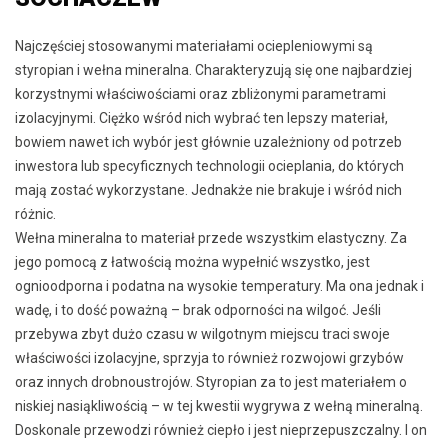
Najczęściej stosowanymi materiałami ociepleniowymi są
styropian i wełna mineralna. Charakteryzują się one najbardziej
korzystnymi właściwościami oraz zbliżonymi parametrami
izolacyjnymi. Ciężko wśród nich wybrać ten lepszy materiał,
bowiem nawet ich wybór jest głównie uzależniony od potrzeb
inwestora lub specyficznych technologii ocieplania, do których
mają zostać wykorzystane. Jednakże nie brakuje i wśród nich
różnic.
Wełna mineralna to materiał przede wszystkim elastyczny. Za
jego pomocą z łatwością można wypełnić wszystko, jest
ognioodporna i podatna na wysokie temperatury. Ma ona jednak i
wadę, i to dość poważną – brak odporności na wilgoć. Jeśli
przebywa zbyt dużo czasu w wilgotnym miejscu traci swoje
właściwości izolacyjne, sprzyja to również rozwojowi grzybów
oraz innych drobnoustrojów. Styropian za to jest materiałem o
niskiej nasiąkliwością – w tej kwestii wygrywa z wełną mineralną.
Doskonale przewodzi również ciepło i jest nieprzepuszczalny. I on