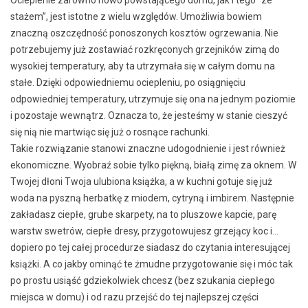
stażem”, jest istotne z wielu względów. Umożliwia bowiem
znaczną oszczędność ponoszonych kosztów ogrzewania. Nie
potrzebujemy już zostawiać rozkręconych grzejników zimą do
wysokiej temperatury, aby ta utrzymała się w całym domu na
stałe. Dzięki odpowiedniemu ociepleniu, po osiągnięciu
odpowiedniej temperatury, utrzymuje się ona na jednym poziomie
i pozostaje wewnątrz. Oznacza to, że jesteśmy w stanie cieszyć
się nią nie martwiąc się już o rosnące rachunki.
Takie rozwiązanie stanowi znaczne udogodnienie i jest również
ekonomiczne. Wyobraź sobie tylko piękną, białą zimę za oknem. W
Twojej dłoni Twoja ulubiona książka, a w kuchni gotuje się już
woda na pyszną herbatkę z miodem, cytryną i imbirem. Następnie
zakładasz ciepłe, grube skarpety, na to pluszowe kapcie, parę
warstw swetrów, ciepłe dresy, przygotowujesz grzejący koc i…
dopiero po tej całej procedurze siadasz do czytania interesującej
książki. A co jakby ominąć te żmudne przygotowanie się i móc tak
po prostu usiąść gdziekolwiek chcesz (bez szukania ciepłego
miejsca w domu) i od razu przejść do tej najlepszej części