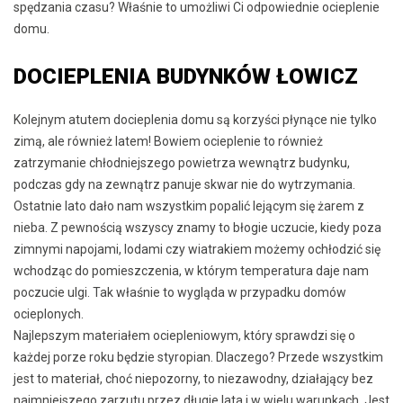
spędzania czasu? Właśnie to umożliwi Ci odpowiednie ocieplenie
domu.
DOCIEPLENIA BUDYNKÓW ŁOWICZ
Kolejnym atutem docieplenia domu są korzyści płynące nie tylko
zimą, ale również latem! Bowiem ocieplenie to również
zatrzymanie chłodniejszego powietrza wewnątrz budynku,
podczas gdy na zewnątrz panuje skwar nie do wytrzymania.
Ostatnie lato dało nam wszystkim popalić lejącym się żarem z
nieba. Z pewnością wszyscy znamy to błogie uczucie, kiedy poza
zimnymi napojami, lodami czy wiatrakiem możemy ochłodzić się
wchodząc do pomieszczenia, w którym temperatura daje nam
poczucie ulgi. Tak właśnie to wygląda w przypadku domów
ocieplonych.
Najlepszym materiałem ociepleniowym, który sprawdzi się o
każdej porze roku będzie styropian. Dlaczego? Przede wszystkim
jest to materiał, choć niepozorny, to niezawodny, działający bez
najmniejszego zarzutu przez długie lata i w wielu warunkach. Jest