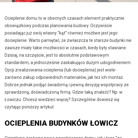
Ocieplenie domu to w obecnych czasach element praktycznie
obowiązkowy podczas planowania budowy. Oczywiście
posiadając już swój własny “kąt” również możliwe jest jego
docieplenie. Warto pamiętać, że zwłaszcza te starsze budynki nie
zawsze miały takie możliwości w czasach, kiedy były stawiane.
Dzisiaj, na szczęście, jest to absolutnie podstawowym
standardem, a jednocześnie zaskakująco dużym udogodnieniem.
Opcji zrealizowania ocieplenia (lub docieplenia) jest wiele-
zarówno zakup odpowiednich materiałów, jak też ich montaż.
Dobrze jednak podjąć świadomą i pewną decyzję współpracy ze
sprawdzoną, doświadczoną firmą. Gdzie taką znaleźć? Np. w
Łowiczu. Chcesz wiedzieć więcej? Szczegółów dowiesz się
czytając poniższy artykuł.
OCIEPLENIA BUDYNKÓW ŁOWICZ
Ocieplenie zarówno nowo powstającego domu, jak i tego “ze