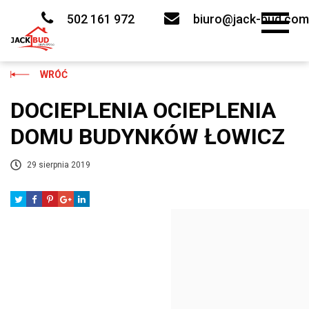
Skip
to
502 161 972
biuro@jack-bud.com
content
WRÓĆ
DOCIEPLENIA OCIEPLENIA
DOMU BUDYNKÓW ŁOWICZ
29 sierpnia 2019